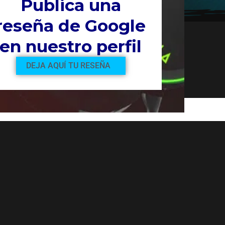
Publica una
reseña de Google
en nuestro perfil
DEJA AQUÍ TU RESEÑA
do
rado productos que coincidan con tu selección.