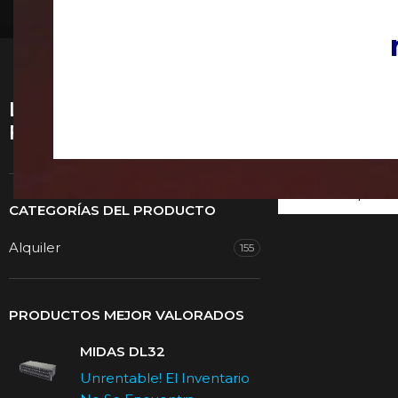
Listado de productos
Inicio
Venta
Filtros caractersíticas
Sistemas de Soni
No se han encont
CATEGORÍAS DEL PRODUCTO
Alquiler
155
PRODUCTOS MEJOR VALORADOS
MIDAS DL32
Unrentable! El Inventario