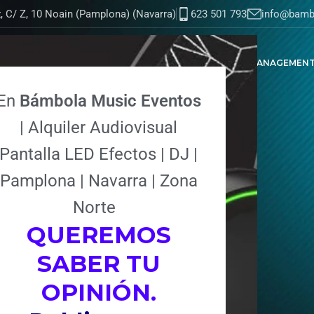
z, C/ Z, 10 Noain (Pamplona) (Navarra)
623 501 793
info@bamb
DJ MANAGEMEN
En
Bámbola Music Eventos
| Alquiler Audiovisual
Pantalla LED Efectos | DJ |
Pamplona | Navarra | Zona
Norte
para tus eventos.
QUEREMOS
SABER TU
OPINIÓN.