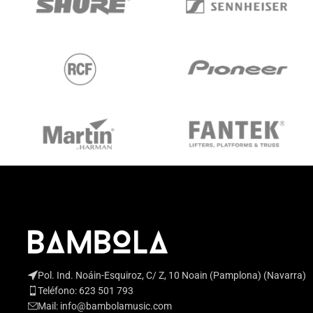
Pol. Ind. Noáin-Esquiroz, C/ Z, 10 Noain (Pamplona) (Navarra)
Teléfono: 623 501 793
Mail: info@bambolamusic.com