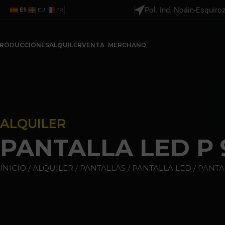
Pol. Ind. Noáin-Esquiro
ES
EU
FR
RODUCCIONES
ALQUILER
VENTA
MERCHAND
ALQUILER
PANTALLA LED P 
INICIO
ALQUILER
PANTALLAS
PANTALLA LED
PANTAL