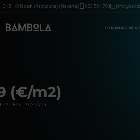
z, C/ Z, 10 Noain (Pamplona) (Navarra)
623 501 793
info@bamb
DJ MANAGEMEN
9 (€/m2)
LA LED P 9 (€/M2)