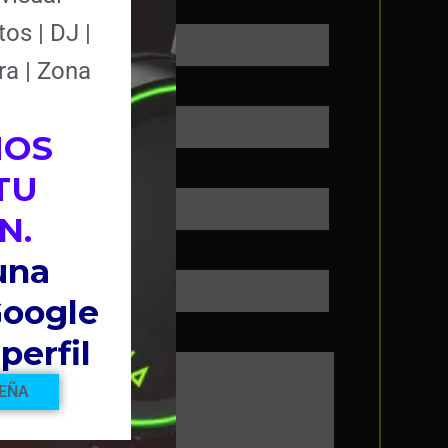
Provincia
os | DJ |
ra | Zona
MOS
Teléfono
TU
N.
una
Google
perfil
SEÑA