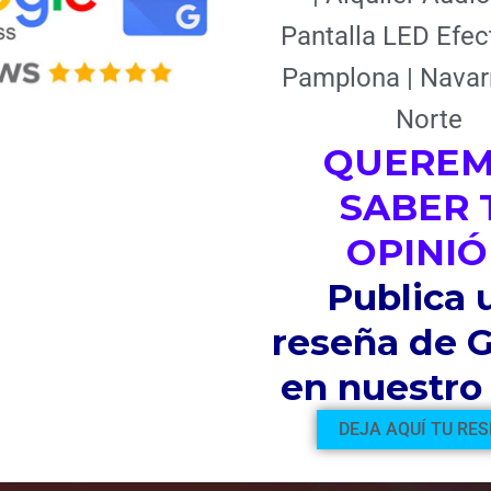
Localidad
Pantalla LED Efect
Pamplona | Navar
Nombre
Norte
QUERE
Email
SABER 
OPINIÓ
Asunto
Publica 
reseña de 
Mensaje
en nuestro 
DEJA AQUÍ TU RE