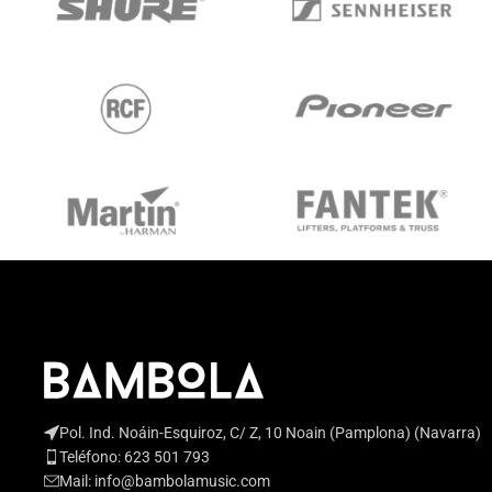
Pol. Ind. Noáin-Esquiroz, C/ Z, 10 Noain (Pamplona) (Navarra)
Teléfono: 623 501 793
Mail: info@bambolamusic.com