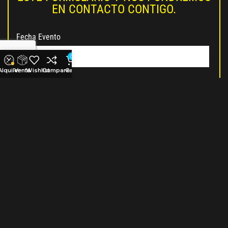
EN CONTACTO CONTIGO.
Fecha Evento
0
Alquiler
Venta
Wishlist
Compare
Cart
Lugar
Localidad
Provincia
Nombre